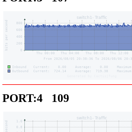
PORT:4 109