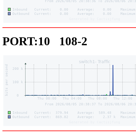
PORT:10 108-2