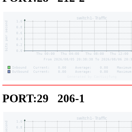
PORT:29 206-1