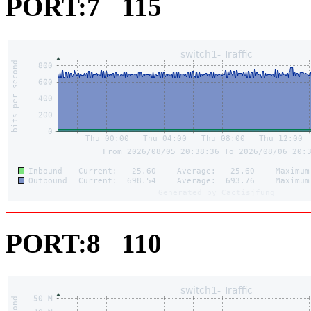
PORT:7 115
PORT:8 110