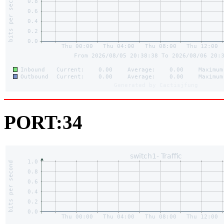
PORT:34