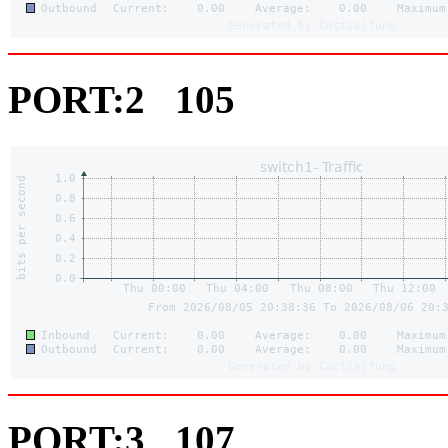
PORT:2 105
PORT:3 107