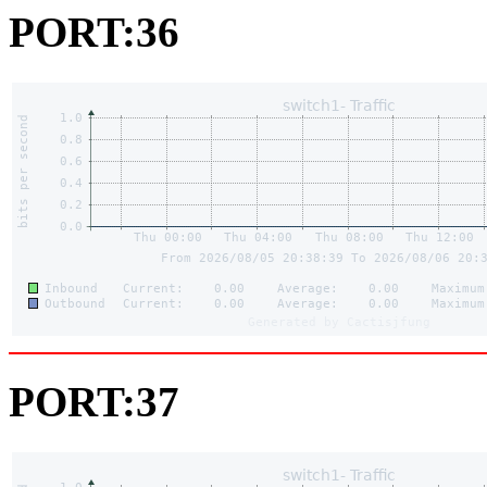
PORT:36
PORT:37