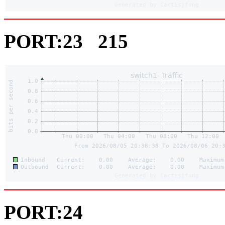
PORT:23 215
PORT:24