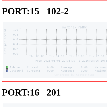
PORT:15 102-2
PORT:16 201