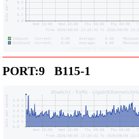
PORT:9 B115-1