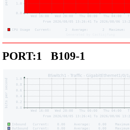
PORT:1 B109-1