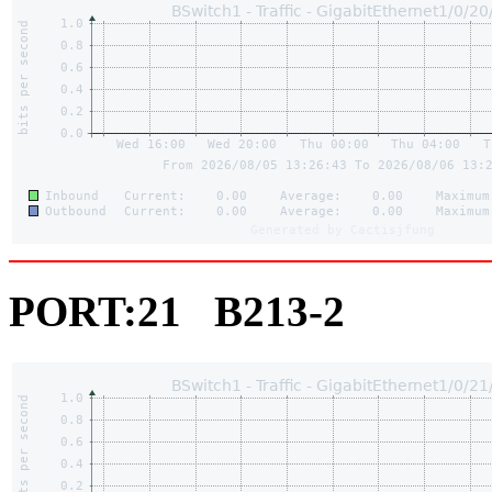
PORT:21 B213-2