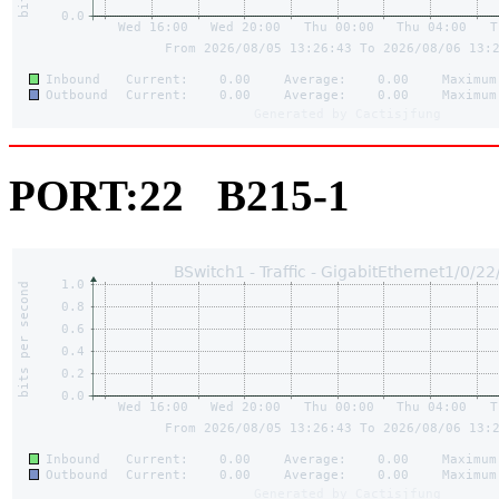
PORT:22 B215-1