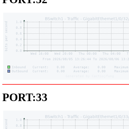
PORT:33