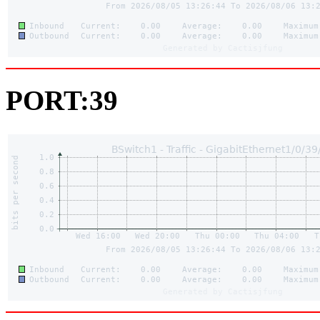
PORT:39